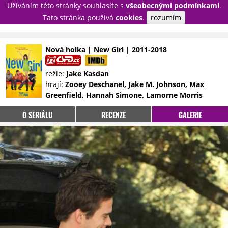
Užíváním této stránky souhlasíte s
všeobecnými podmínkami
.
PŘIHLÁSIT
Tato stránka používá
cookies
.
rozumím
REGISTROVAT
Nová holka | New Girl | 2011-2018
NOVINKY
TÉMATA
režie:
Jake Kasdan
hrají:
Zooey Deschanel, Jake M. Johnson, Max
RECENZE
EPIZODY
KULT
Greenfield, Hannah Simone, Lamorne Morris
TRAILERY
GALERIE
O SERIÁLU
RECENZE
GALERIE
DISKUZE
STATISTIKY
TIRÁŽ