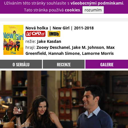
Užíváním této stránky souhlasíte s
všeobecnými podmínkami
.
PŘIHLÁSIT
Tato stránka používá
cookies
.
rozumím
REGISTROVAT
Nová holka | New Girl | 2011-2018
NOVINKY
TÉMATA
režie:
Jake Kasdan
hrají:
Zooey Deschanel, Jake M. Johnson, Max
RECENZE
EPIZODY
KULT
Greenfield, Hannah Simone, Lamorne Morris
TRAILERY
GALERIE
O SERIÁLU
RECENZE
GALERIE
DISKUZE
STATISTIKY
TIRÁŽ