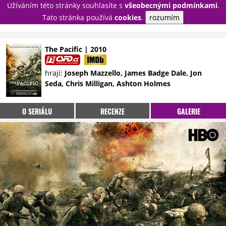
Užíváním této stránky souhlasíte s
všeobecnými podmínkami
.
PŘIHLÁSIT
Tato stránka používá
cookies
.
rozumím
REGISTROVAT
The Pacific | 2010
NOVINKY
TÉMATA
hrají:
Joseph Mazzello, James Badge Dale, Jon
Seda, Chris Milligan, Ashton Holmes
RECENZE
EPIZODY
KULT
TRAILERY
GALERIE
O SERIÁLU
RECENZE
GALERIE
DISKUZE
STATISTIKY
TIRÁŽ