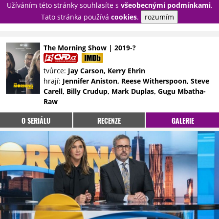
Užíváním této stránky souhlasíte s
všeobecnými podmínkami
.
PŘIHLÁSIT
Tato stránka používá
cookies
.
rozumím
REGISTROVAT
The Morning Show | 2019-?
NOVINKY
TÉMATA
tvůrce:
Jay Carson, Kerry Ehrin
hrají:
Jennifer Aniston, Reese Witherspoon, Steve
RECENZE
EPIZODY
KULT
Carell, Billy Crudup, Mark Duplas, Gugu Mbatha-
TRAILERY
GALERIE
Raw
DISKUZE
STATISTIKY
TIRÁŽ
O SERIÁLU
RECENZE
GALERIE