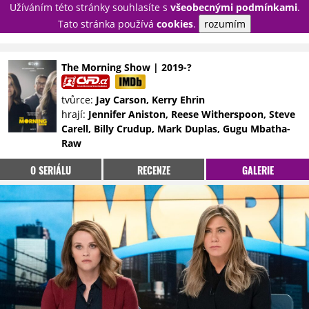
Užíváním této stránky souhlasíte s
všeobecnými podmínkami
.
PŘIHLÁSIT
Tato stránka používá
cookies
.
rozumím
REGISTROVAT
The Morning Show | 2019-?
NOVINKY
TÉMATA
tvůrce:
Jay Carson, Kerry Ehrin
hrají:
Jennifer Aniston, Reese Witherspoon, Steve
RECENZE
EPIZODY
KULT
Carell, Billy Crudup, Mark Duplas, Gugu Mbatha-
TRAILERY
GALERIE
Raw
DISKUZE
STATISTIKY
TIRÁŽ
O SERIÁLU
RECENZE
GALERIE