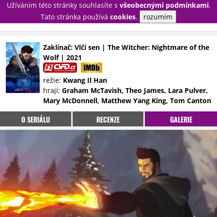
Užíváním této stránky souhlasíte s
všeobecnými podmínkami
.
PŘIHLÁSIT
Tato stránka používá
cookies
.
rozumím
REGISTROVAT
Zaklínač: Vlčí sen | The Witcher: Nightmare of the
Wolf | 2021
NOVINKY
TÉMATA
režie:
Kwang Il Han
RECENZE
EPIZODY
KULT
hrají:
Graham McTavish, Theo James, Lara Pulver,
TRAILERY
GALERIE
Mary McDonnell, Matthew Yang King, Tom Canton
DISKUZE
STATISTIKY
TIRÁŽ
O SERIÁLU
RECENZE
GALERIE