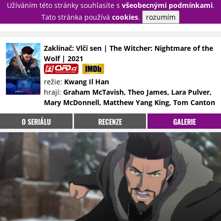
Užíváním této stránky souhlasíte s
všeobecnými podmínkami
.
PŘIHLÁSIT
Tato stránka používá
cookies
.
rozumím
REGISTROVAT
Zaklínač: Vlčí sen | The Witcher: Nightmare of the
Wolf | 2021
NOVINKY
TÉMATA
režie:
Kwang Il Han
RECENZE
EPIZODY
KULT
hrají:
Graham McTavish, Theo James, Lara Pulver,
TRAILERY
GALERIE
Mary McDonnell, Matthew Yang King, Tom Canton
DISKUZE
STATISTIKY
TIRÁŽ
O SERIÁLU
RECENZE
GALERIE