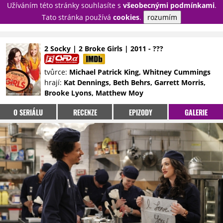
Užíváním této stránky souhlasíte s
všeobecnými podmínkami
.
PŘIHLÁSIT
Tato stránka používá
cookies
.
rozumím
REGISTROVAT
2 Socky | 2 Broke Girls | 2011 - ???
NOVINKY
TÉMATA
tvůrce:
Michael Patrick King, Whitney Cummings
hrají:
Kat Dennings, Beth Behrs, Garrett Morris,
RECENZE
EPIZODY
KULT
Brooke Lyons, Matthew Moy
TRAILERY
GALERIE
O SERIÁLU
RECENZE
EPIZODY
GALERIE
DISKUZE
STATISTIKY
TIRÁŽ