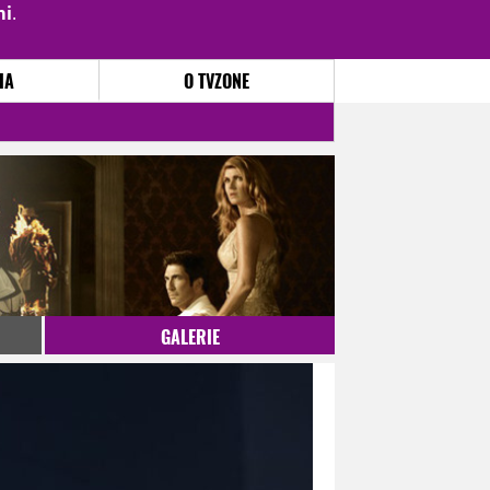
mi
.
PŘIHLÁSIT
|
REGISTROVAT
IA
O TVZONE
GALERIE