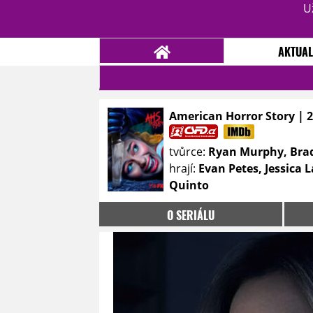
U
AKTUAL
American Horror Story | 
NOVINKY
TÉMATA
tvůrce:
Ryan Murphy, Bra
RECENZE
EPIZODY
KULT
hrají:
Evan Petes, Jessica
TRAILERY
GALERIE
Quinto
DISKUZE
STATISTIKY
TIRÁŽ
O SERIÁLU