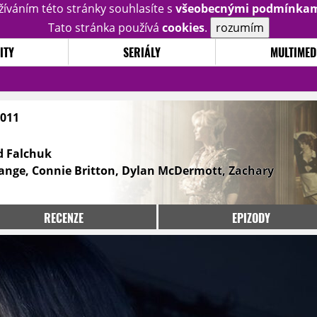
žíváním této stránky souhlasíte s
všeobecnými podmínka
Tato stránka používá
cookies
.
rozumím
ITY
SERIÁLY
MULTIMED
2011
d Falchuk
 Lange, Connie Britton, Dylan McDermott, Zachary
RECENZE
EPIZODY