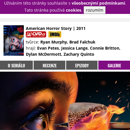
Užíváním této stránky souhlasíte s
všeobecnými podmínkami
.
PŘIHLÁSIT
Tato stránka používá
cookies
.
rozumím
REGISTROVAT
American Horror Story | 2011
NOVINKY
TÉMATA
tvůrce:
Ryan Murphy, Brad Falchuk
hrají:
Evan Petes, Jessica Lange, Connie Britton,
RECENZE
EPIZODY
KULT
Dylan McDermott, Zachary Quinto
TRAILERY
GALERIE
O SERIÁLU
RECENZE
EPIZODY
GALERIE
DISKUZE
STATISTIKY
TIRÁŽ