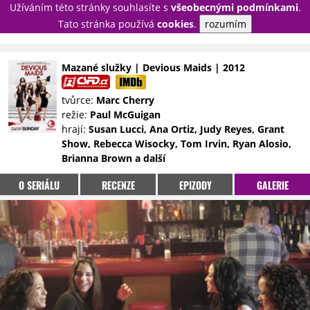
Užíváním této stránky souhlasíte s
všeobecnými podmínkami
.
PŘIHLÁSIT
Tato stránka používá
cookies
.
rozumím
REGISTROVAT
Mazané služky | Devious Maids | 2012
NOVINKY
TÉMATA
tvůrce:
Marc Cherry
režie:
Paul McGuigan
RECENZE
EPIZODY
KULT
hrají:
Susan Lucci, Ana Ortiz, Judy Reyes, Grant
TRAILERY
GALERIE
Show, Rebecca Wisocky, Tom Irvin, Ryan Alosio,
Brianna Brown a další
DISKUZE
STATISTIKY
TIRÁŽ
O SERIÁLU
RECENZE
EPIZODY
GALERIE