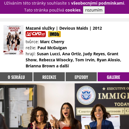
Užíváním této stránky souhlasíte s
všeobecnými podmínkami
.
PŘIHLÁSIT
Tato stránka používá
cookies
.
rozumím
REGISTROVAT
Mazané služky | Devious Maids | 2012
NOVINKY
TÉMATA
tvůrce:
Marc Cherry
režie:
Paul McGuigan
RECENZE
EPIZODY
KULT
hrají:
Susan Lucci, Ana Ortiz, Judy Reyes, Grant
TRAILERY
GALERIE
Show, Rebecca Wisocky, Tom Irvin, Ryan Alosio,
Brianna Brown a další
DISKUZE
STATISTIKY
TIRÁŽ
O SERIÁLU
RECENZE
EPIZODY
GALERIE