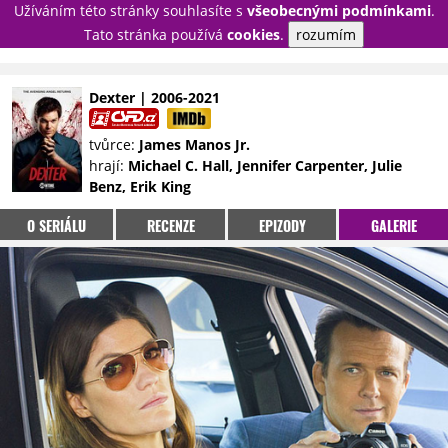
Užíváním této stránky souhlasíte s
všeobecnými podmínkami
.
PŘIHLÁSIT
Tato stránka používá
cookies
.
rozumím
REGISTROVAT
Dexter | 2006-2021
NOVINKY
TÉMATA
tvůrce:
James Manos Jr.
hrají:
Michael C. Hall, Jennifer Carpenter, Julie
RECENZE
EPIZODY
KULT
Benz, Erik King
TRAILERY
GALERIE
O SERIÁLU
RECENZE
EPIZODY
GALERIE
DISKUZE
STATISTIKY
TIRÁŽ