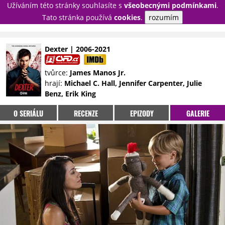
Užíváním této stránky souhlasíte s
všeobecnými podmínkami
.
PŘIHLÁSIT
Tato stránka používá
cookies
.
rozumím
REGISTROVAT
Dexter | 2006-2021
NOVINKY
TÉMATA
tvůrce:
James Manos Jr.
hrají:
Michael C. Hall, Jennifer Carpenter, Julie
RECENZE
EPIZODY
KULT
Benz, Erik King
TRAILERY
GALERIE
O SERIÁLU
RECENZE
EPIZODY
GALERIE
DISKUZE
STATISTIKY
TIRÁŽ