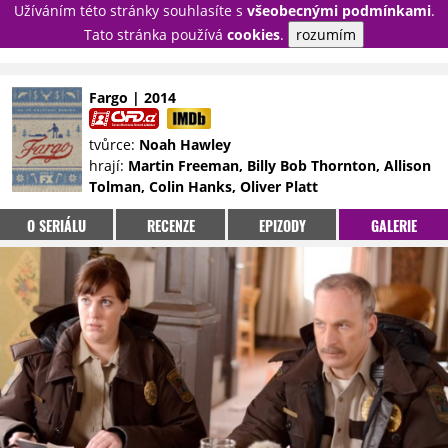
Užíváním této stránky souhlasíte s
všeobecnými podmínkami
.
PŘIHLÁSIT
Tato stránka používá
cookies
.
rozumím
REGISTROVAT
Fargo | 2014
NOVINKY
TÉMATA
tvůrce:
Noah Hawley
hrají:
Martin Freeman, Billy Bob Thornton, Allison
RECENZE
EPIZODY
KULT
Tolman, Colin Hanks, Oliver Platt
TRAILERY
GALERIE
O SERIÁLU
RECENZE
EPIZODY
GALERIE
DISKUZE
STATISTIKY
TIRÁŽ