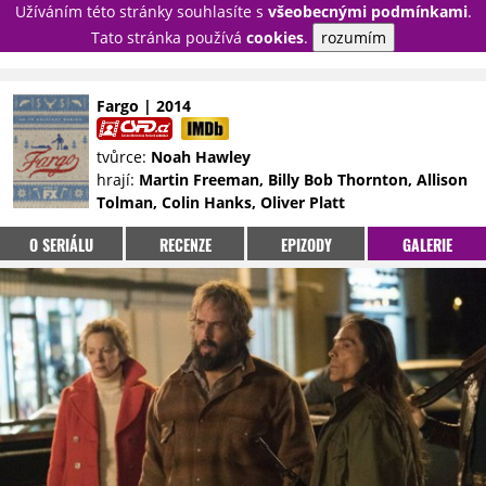
Užíváním této stránky souhlasíte s
všeobecnými podmínkami
.
PŘIHLÁSIT
Tato stránka používá
cookies
.
rozumím
REGISTROVAT
Fargo | 2014
NOVINKY
TÉMATA
tvůrce:
Noah Hawley
hrají:
Martin Freeman, Billy Bob Thornton, Allison
RECENZE
EPIZODY
KULT
Tolman, Colin Hanks, Oliver Platt
TRAILERY
GALERIE
O SERIÁLU
RECENZE
EPIZODY
GALERIE
DISKUZE
STATISTIKY
TIRÁŽ