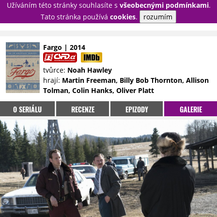
Užíváním této stránky souhlasíte s
všeobecnými podmínkami
.
PŘIHLÁSIT
Tato stránka používá
cookies
.
rozumím
REGISTROVAT
Fargo | 2014
NOVINKY
TÉMATA
tvůrce:
Noah Hawley
hrají:
Martin Freeman, Billy Bob Thornton, Allison
RECENZE
EPIZODY
KULT
Tolman, Colin Hanks, Oliver Platt
TRAILERY
GALERIE
O SERIÁLU
RECENZE
EPIZODY
GALERIE
DISKUZE
STATISTIKY
TIRÁŽ