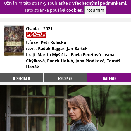
Užíváním této stránky souhlasíte s
všeobecnými podmínkami
.
PŘIHLÁSIT
Tato stránka používá
cookies
.
rozumím
REGISTROVAT
Osada | 2021
NOVINKY
TÉMATA
tvůrce:
Petr Kolečko
režie:
Radek Bajgar, Jan Bártek
RECENZE
EPIZODY
KULT
hrají:
Martin Myšička, Pavla Beretová, Ivana
TRAILERY
GALERIE
Chýlková, Radek Holub, Jana Plodková, Tomáš
Hanák
DISKUZE
STATISTIKY
TIRÁŽ
O SERIÁLU
RECENZE
GALERIE