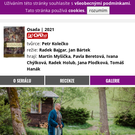
Užíváním této stránky souhlasíte s
všeobecnými podmínkami
.
PŘIHLÁSIT
Tato stránka používá
cookies
.
rozumím
REGISTROVAT
Osada | 2021
NOVINKY
TÉMATA
tvůrce:
Petr Kolečko
režie:
Radek Bajgar, Jan Bártek
RECENZE
EPIZODY
KULT
hrají:
Martin Myšička, Pavla Beretová, Ivana
TRAILERY
GALERIE
Chýlková, Radek Holub, Jana Plodková, Tomáš
Hanák
DISKUZE
STATISTIKY
TIRÁŽ
O SERIÁLU
RECENZE
GALERIE