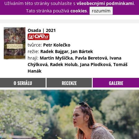
Užíváním této stránky souhlasíte s
všeobecnými podmínkami
.
PŘIHLÁSIT
Tato stránka používá
cookies
.
rozumím
REGISTROVAT
Osada | 2021
NOVINKY
TÉMATA
tvůrce:
Petr Kolečko
režie:
Radek Bajgar, Jan Bártek
RECENZE
EPIZODY
KULT
hrají:
Martin Myšička, Pavla Beretová, Ivana
TRAILERY
GALERIE
Chýlková, Radek Holub, Jana Plodková, Tomáš
Hanák
DISKUZE
STATISTIKY
TIRÁŽ
O SERIÁLU
RECENZE
GALERIE