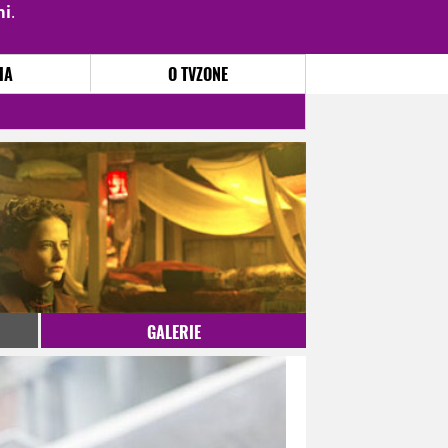
mi
.
PŘIHLÁSIT
|
REGISTROVAT
IA
O TVZONE
GALERIE