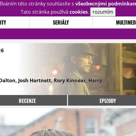
žíváním této stránky souhlasíte s
všeobecnými podmínka
Tato stránka používá
cookies
.
rozumím
ITY
SERIÁLY
MULTIMED
16
alton, Josh Hartnett, Rory Kinnear, Harry
RECENZE
EPIZODY