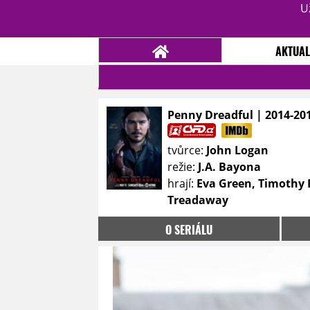
U
AKTUAL
Penny Dreadful | 2014-20
NOVINKY
TÉMATA
tvůrce:
John Logan
RECENZE
EPIZODY
KULT
režie:
J.A. Bayona
TRAILERY
GALERIE
hrají:
Eva Green, Timothy D
Treadaway
DISKUZE
STATISTIKY
TIRÁŽ
O SERIÁLU