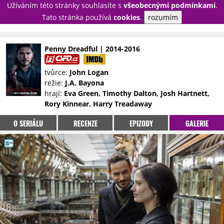
Užíváním této stránky souhlasíte s
všeobecnými podmínkami
.
PŘIHLÁSIT
Tato stránka používá
cookies
.
rozumím
REGISTROVAT
Penny Dreadful | 2014-2016
NOVINKY
TÉMATA
tvůrce:
John Logan
režie:
J.A. Bayona
RECENZE
EPIZODY
KULT
hrají:
Eva Green, Timothy Dalton, Josh Hartnett,
TRAILERY
GALERIE
Rory Kinnear, Harry Treadaway
DISKUZE
STATISTIKY
TIRÁŽ
O SERIÁLU
RECENZE
EPIZODY
GALERIE