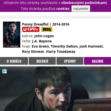
Užíváním této stránky souhlasíte s
všeobecnými podmínkami
.
PŘIHLÁSIT
Tato stránka používá
cookies
.
rozumím
REGISTROVAT
Penny Dreadful | 2014-2016
NOVINKY
TÉMATA
tvůrce:
John Logan
režie:
J.A. Bayona
RECENZE
EPIZODY
KULT
hrají:
Eva Green, Timothy Dalton, Josh Hartnett,
TRAILERY
GALERIE
Rory Kinnear, Harry Treadaway
DISKUZE
STATISTIKY
TIRÁŽ
O SERIÁLU
RECENZE
EPIZODY
GALERIE