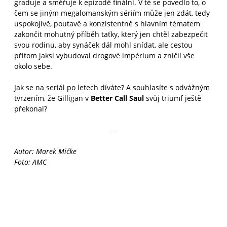
graduje a směřuje k epizodě finální. V té se povedlo to, o
čem se jiným megalomanským sériím může jen zdát, tedy
uspokojivě, poutavě a konzistentně s hlavním tématem
zakončit mohutný příběh taťky, který jen chtěl zabezpečit
svou rodinu, aby synáček dál mohl snídat, ale cestou
přitom jaksi vybudoval drogové impérium a zničil vše
okolo sebe.
Jak se na seriál po letech díváte? A souhlasíte s odvážným
tvrzením, že Gilligan v
Better Call Saul
svůj triumf ještě
překonal?
---
Autor: Marek Mičke
Foto: AMC