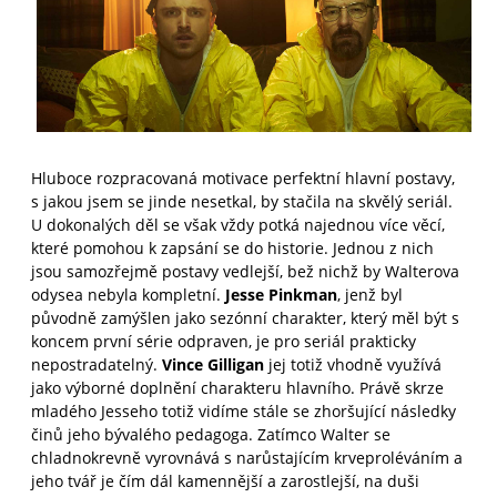
Hluboce rozpracovaná motivace perfektní hlavní postavy,
s jakou jsem se jinde nesetkal, by stačila na skvělý seriál.
U dokonalých děl se však vždy potká najednou více věcí,
které pomohou k zapsání se do historie. Jednou z nich
jsou samozřejmě postavy vedlejší, bež nichž by Walterova
odysea nebyla kompletní.
Jesse Pinkman
, jenž byl
původně zamýšlen jako sezónní charakter, který měl být s
koncem první série odpraven, je pro seriál prakticky
nepostradatelný.
Vince Gilligan
jej totiž vhodně využívá
jako výborné doplnění charakteru hlavního. Právě skrze
mladého Jesseho totiž vidíme stále se zhoršující následky
činů jeho bývalého pedagoga. Zatímco Walter se
chladnokrevně vyrovnává s narůstajícím krveproléváním a
jeho tvář je čím dál kamennější a zarostlejší, na duši