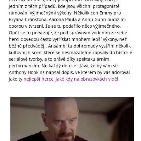
jedním z těch případů, kde jsou všichni protagonisté
rámováni výjimečnými výkony. Několik cen Emmy pro
Bryana Cranstona, Aarona Paula a Annu Gunn budiž mi
oporou v tvrzení, že se tu podařilo něco výjimečného.
Opět se tu potvrzuje, že pod správným vedením ze sebe
herci dovedou často vytřískat mnohem lepší výkony, než
běžně předvádějí. Ansámbl tu dohromady vystřihl několik
kultovních scén, které se nesmazatelně zapsaly do historie
seriálové tvorby, a to právě díky spektakulárním
performancím. Ne každý den se stává, že by vám sir
Anthony Hopkins napsal dopis, ve kterém by vás adoroval
jako ty
nejlepší herce, jaké kdy na obrazovkách viděl
.