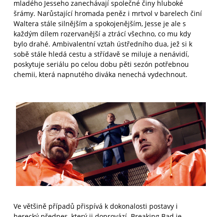
mladého Jesseho zanechávají společné činy hluboké
šrámy. Narůstající hromada peněz i mrtvol v barelech činí
Waltera stále silnějším a spokojenějším, Jesse je ale s
každým dílem rozervanější a ztrácí všechno, co mu kdy
bylo drahé. Ambivalentní vztah ústředního dua, jež si k
sobě stále hledá cestu a střídavě se miluje a nenávidí,
poskytuje seriálu po celou dobu pěti sezón potřebnou
chemii, která napnutého diváka nenechá vydechnout.
Ve většině případů přispívá k dokonalosti postavy i
herecký přednes, který ji doprovází. Breaking Bad je