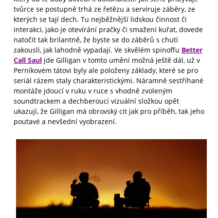
tvůrce se postupně trhá ze řetězu a servíruje záběry, ze
kterých se tají dech. Tu nejběžnější lidskou činnost či
interakci, jako je otevírání pračky či smažení kuřat, dovede
natočit tak brilantně, že byste se do záběrů s chutí
zakousli, jak lahodně vypadají. Ve skvělém spinoffu
Better
Call Saul
jde Gilligan v tomto umění možná ještě dál, už v
Perníkovém tátovi byly ale položeny základy, které se pro
seriál rázem staly charakteristickými. Náramně sestříhané
montáže jdoucí v ruku v ruce s vhodně zvoleným
soundtrackem a dechberoucí vizuální složkou opět
ukazují, že Gilligan má obrovský cit jak pro příběh, tak jeho
poutavé a nevšední vyobrazení.