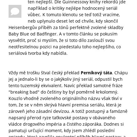
ten nejlepší. Dle Guinnessovy knihy rekordů jde
například o kritiky nejlépe hodnocený seriál
vůbec. K tomuto klenotu se teď totiž vracíme,
neb uplynulo deset let od chvíle, kdy skončil
Heisenbergův příběh za tónů perfektně zvolené skladby
Baby Blue od Badfinger. A v tomto článku se pokusím
vysvětlit, proč si myslím, že si toto dílo zaslouží svou
neotřesitelnou pozici na piedestalu toho nejlepšího, co
seriálová tvorba kdy nabídla.
Vždy mě trošku štval český překlad
Perníkový táta
. Chápu
jej a jednalo-li by se o jakýkoliv jiný seriál, odpustil bych
tento tuzemský ekvivalent. Navíc překlad samotné fráze
"breaking bad" do češtiny by byl poměrně krkolomný.
Kouzlo vhodně zvoleného originálního názvu však tkví v
tom, že se v něm skrývá hlavní premisa seriálu, která je
zároveň jeho zásadní devízou. A totiž postupný a famózně
napsaný přerod ryze taťkovské postavy v obávaného
vládce drogového impéria a čistého záporáka. Dodnes si
pamatuji určující moment, kdy jsem zhlédl poslední
epizodu, která završila opulentní příběh hlavní postavy, a