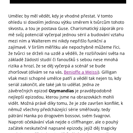
Umělec by měl vědět, kdy je vhodné přestat. V tomto
ohledu si dovolím jedinou výtku směrem k tvůrcům tohoto
skvostu, a tou je postava Guse. Charismatický záporák pro
mě svůj potenciál vyčerpal jednou sérií a budování vztahu
mezi ním a Walterem mi nikdy nepřišlo funkční a
zajímavé. V širším měřítku ale nepochybně můžeme říci,
že tvůrci se drželi na uzdě a věděli, že rozšiřování světa na
základě žádostí studií či fanoušků s sebou nese mnohá
rizika a hrozí, že se děj vyčerpá a scénář se bude
zhoršovat (dívám se na vás,
Benioffe a Weissi
). Gilligan
však mezi schopné umělce patří a věděl tak nejen to, kdy
seriál zakončit, ale také jak to udělat. Jedna ze
závěrečných epizod
Ozymandias
je pravděpodobně
nejlepší epizodou, kterou jsme na obrazovkách mohli
vidět. Možná právě díky tomu, že je zde završen konflikt, k
němuž všechny předcházející série směřovaly, tedy
pátrání Hanka po drogovém bossovi, svém švagrovi.
Naproti očekávání však nejde o cliffhanger, ale o pouhý
začátek neskutečně napsané epizody, jejíž děj tragicky