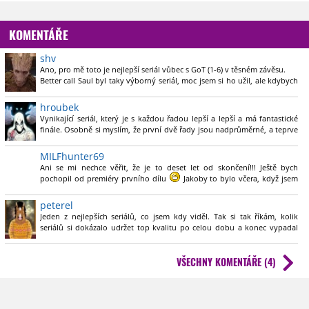
KOMENTÁŘE
shv
Ano, pro mě toto je nejlepší seriál vůbec s GoT (1-6) v těsném závěsu.
Better call Saul byl taky výborný seriál, moc jsem si ho užil, ale kdybych
se měl kouknout zpět a vypíchnout nějaké top momenty, které vám
utkví v paměti, tak těch v Saulovi prostě tolik nebylo..
hroubek
Vynikající seriál, který je s každou řadou lepší a lepší a má fantastické
finále. Osobně si myslím, že první dvě řady jsou nadprůměrné, a teprve
od třetí je to skoro dokonalé. Jediný a velmi zásadní důvod proč to pro
mě nebude nikdy nejlepší seriál ever je Anna Gunn, která svou postavu
MILFhunter69
zahrála skvěle, ale já jí v seriálu nemohl vůbec vystát.
Ani se mi nechce věřit, že je to deset let od skončení!!! Ještě bych
pochopil od premiéry prvního dílu
Jakoby to bylo včera, když jsem
nedočkavě čekal na další díly a řadu...od té doby jsem to takhle už u
žádného seriálu neměl a myslim, že právě nadprůměrná kvalita BB
peterel
zapříčinila, že to tak ještě dlouho zůstane. BCS bylo taky hodně
Jeden z nejlepších seriálů, co jsem kdy viděl. Tak si tak říkám, kolik
povedený. Hlavně první 3 řady.
seriálů si dokázalo udržet top kvalitu po celou dobu a konec vypadal
promyšleně a jako celek to do sebe zapadlo. Napadá mě třeba BSG (můj
druhý top hraný seriál), byť ten konec mi přišel ne tak promyšlený a
VŠECHNY KOMENTÁŘE (4)
nemyslím, že to tam od začátku směřovalo.
Ale pak tu jsou seriály jako Heroes, Prison Break... nebyl tu někdy článek
na takové téme? Seriály se super rozjezdem a pak rychle sestupná
tendence?