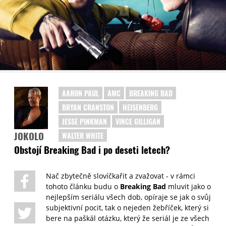
AARON PAUL
AMC
BREAKING BAD
BRYAN CRANSTON
HEISENBERG
JESSE PINKMAN
VINCE GILLIGAN
JOKOLO
WALTER WHITE
Obstojí Breaking Bad i po deseti letech?
Nač zbytečně slovíčkařit a zvažovat - v rámci
tohoto článku budu o
Breaking Bad
mluvit jako o
nejlepším seriálu všech dob, opíraje se jak o svůj
subjektivní pocit, tak o nejeden žebříček, který si
bere na paškál otázku, který že seriál je ze všech