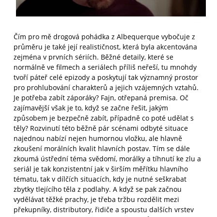
Čím pro mě drogová pohádka z Albequerque vybočuje z
průměru je také její realističnost, která byla akcentována
zejména v prvních sériích. Běžné detaily, které se
normálně ve filmech a seriálech příliš neřeší, tu mnohdy
tvoří páteř celé epizody a poskytují tak významný prostor
pro prohlubování charakterů a jejich vzájemných vztahů.
Je potřeba zabít záporáky? Fajn, otřepaná premisa. Oč
zajímavější však je to, když se začne řešit, jakým
způsobem je bezpečně zabít, případně co poté udělat s
těly? Rozvinutí této běžně pár scénami odbyté situace
najednou nabízí nejen humornou vložku, ale hlavně
zkoušení morálních kvalit hlavních postav. Tím se dále
zkoumá ústřední téma svědomí, morálky a tíhnutí ke zlu a
seriál je tak konzistentní jak v širším měřítku hlavního
tématu, tak v dílčích situacích, kdy je nutné seškrabat
zbytky tlejícího těla z podlahy. A když se pak začnou
vydělávat těžké prachy, je třeba tržbu rozdělit mezi
překupníky, distributory, řidiče a spoustu dalších vrstev