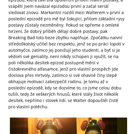
vzápětí jsem navázal epizodou první a začal seriál
sledovat znovu. Markantní rozdíl mezi Walterem v první a
poslední epizodě pro mě byl šokující, přitom základní rysy
postavy zůstaly nezměněny. Pokud se opřeme o omleté
tvrzení, že dobrý příběh dělají dobré postavy, pak
Breaking Bad toto beze zbytku naplňuje. Zpočátku naivní
středoškolský učitel bez respektu, jenž se po práci lopotí v
automyčce, zatímco jej ponižují jeho studenti, a byť si je
vědom své geniality, není nikdy schopen ji využít, se na
poli několika desítek epizod postupně mění v
čistokrevného alfasamce, jenž pro vlastní prospěch jde
doslova přes mrtvoly, zatímco si své ohavné činy slepě
obhajuje motivací zabezpečit rodinu. Je tomu až v
poslední epizodě, kdy se dozvíme to, co jsme celou dobu
tušili, tedy že veškerých hnusů, které stály život několik
desítek, nepřímo i stovek lidí, se Walter dopouštěl čistě
pro vlastní potěchu.