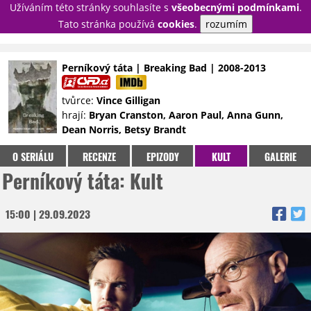
Užíváním této stránky souhlasíte s
všeobecnými podmínkami
.
PŘIHLÁSIT
Tato stránka používá
cookies
.
rozumím
REGISTROVAT
Perníkový táta | Breaking Bad | 2008-2013
NOVINKY
TÉMATA
tvůrce:
Vince Gilligan
hrají:
Bryan Cranston, Aaron Paul, Anna Gunn,
RECENZE
EPIZODY
KULT
Dean Norris, Betsy Brandt
TRAILERY
GALERIE
O SERIÁLU
RECENZE
EPIZODY
KULT
GALERIE
DISKUZE
STATISTIKY
TIRÁŽ
Perníkový táta: Kult
15:00 | 29.09.2023