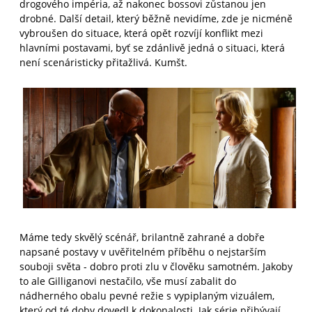
drogového impéria, až nakonec bossovi zůstanou jen
drobné. Další detail, který běžně nevidíme, zde je nicméně
vybroušen do situace, která opět rozvíjí konflikt mezi
hlavními postavami, byť se zdánlivě jedná o situaci, která
není scenáristicky přitažlivá. Kumšt.
Máme tedy skvělý scénář, brilantně zahrané a dobře
napsané postavy v uvěřitelném příběhu o nejstarším
souboji světa - dobro proti zlu v člověku samotném. Jakoby
to ale Gilliganovi nestačilo, vše musí zabalit do
nádherného obalu pevné režie s vypiplaným vizuálem,
který od té doby dovedl k dokonalosti. Jak série přibývají,