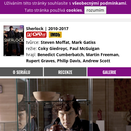
Užíváním této stránky souhlasíte s
všeobecnými podmínkami
.
PŘIHLÁSIT
Tato stránka používá
cookies
.
rozumím
REGISTROVAT
Sherlock | 2010-2017
NOVINKY
TÉMATA
tvůrce:
Steven Moffat, Mark Gatiss
režie:
Coky Giedroyc, Paul McGuigan
RECENZE
EPIZODY
KULT
hrají:
Benedict Cumberbatch, Martin Freeman,
TRAILERY
GALERIE
Rupert Graves, Philip Davis, Andrew Scott
DISKUZE
STATISTIKY
TIRÁŽ
O SERIÁLU
RECENZE
GALERIE