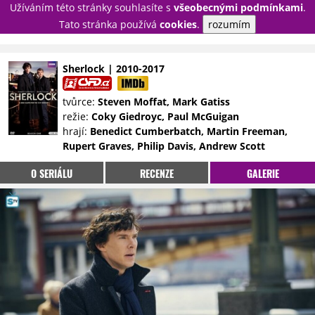
Užíváním této stránky souhlasíte s
všeobecnými podmínkami
.
PŘIHLÁSIT
Tato stránka používá
cookies
.
rozumím
REGISTROVAT
Sherlock | 2010-2017
NOVINKY
TÉMATA
tvůrce:
Steven Moffat, Mark Gatiss
režie:
Coky Giedroyc, Paul McGuigan
RECENZE
EPIZODY
KULT
hrají:
Benedict Cumberbatch, Martin Freeman,
TRAILERY
GALERIE
Rupert Graves, Philip Davis, Andrew Scott
DISKUZE
STATISTIKY
TIRÁŽ
O SERIÁLU
RECENZE
GALERIE