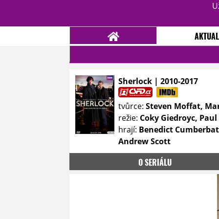
U
AKTUAL
Sherlock | 2010-2017
NOVINKY
TÉMATA
tvůrce:
Steven Moffat, Ma
RECENZE
EPIZODY
KULT
režie:
Coky Giedroyc, Pau
TRAILERY
GALERIE
hrají:
Benedict Cumberbatc
Andrew Scott
DISKUZE
STATISTIKY
TIRÁŽ
O SERIÁLU