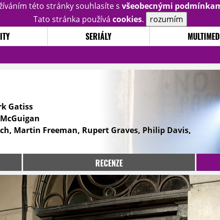
žíváním této stránky souhlasíte s
všeobecnými podmínka
Tato stránka používá
cookies
.
rozumím
ITY
SERIÁLY
MULTIMED
rk Gatiss
l McGuigan
h, Martin Freeman, Rupert Graves, Philip Davis,
RECENZE