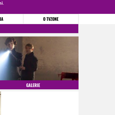
mi
.
PŘIHLÁSIT
|
REGISTROVAT
IA
O TVZONE
GALERIE