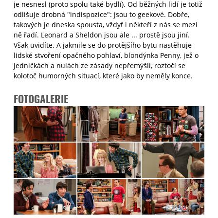
je nesnesl (proto spolu také bydlí). Od běžných lidí je totiž
odlišuje drobná "indispozice": jsou to geekové. Dobře,
takových je dneska spousta, vždyť i někteří z nás se mezi
ně řadí. Leonard a Sheldon jsou ale ... prostě jsou jiní.
Však uvidíte. A jakmile se do protějšího bytu nastěhuje
lidské stvoření opačného pohlaví, blondýnka Penny, jež o
jedničkách a nulách ze zásady nepřemýšlí, roztočí se
kolotoč humorných situací, které jako by neměly konce.
FOTOGALERIE