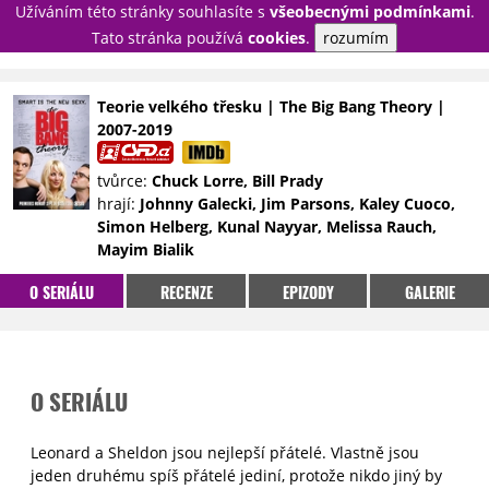
Užíváním této stránky souhlasíte s
všeobecnými podmínkami
.
PŘIHLÁSIT
Tato stránka používá
cookies
.
rozumím
REGISTROVAT
Teorie velkého třesku | The Big Bang Theory |
2007-2019
NOVINKY
TÉMATA
tvůrce:
Chuck Lorre, Bill Prady
RECENZE
EPIZODY
KULT
hrají:
Johnny Galecki, Jim Parsons, Kaley Cuoco,
TRAILERY
GALERIE
Simon Helberg, Kunal Nayyar, Melissa Rauch,
Mayim Bialik
DISKUZE
STATISTIKY
TIRÁŽ
O SERIÁLU
RECENZE
EPIZODY
GALERIE
O SERIÁLU
Leonard a Sheldon jsou nejlepší přátelé. Vlastně jsou
jeden druhému spíš přátelé jediní, protože nikdo jiný by