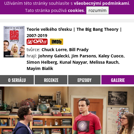
Užíváním této stránky souhlasíte s
všeobecnými podmínkami
.
PŘIHLÁSIT
Tato stránka používá
cookies
.
rozumím
REGISTROVAT
Teorie velkého třesku | The Big Bang Theory |
2007-2019
NOVINKY
TÉMATA
tvůrce:
Chuck Lorre, Bill Prady
RECENZE
EPIZODY
KULT
hrají:
Johnny Galecki, Jim Parsons, Kaley Cuoco,
TRAILERY
GALERIE
Simon Helberg, Kunal Nayyar, Melissa Rauch,
Mayim Bialik
DISKUZE
STATISTIKY
TIRÁŽ
O SERIÁLU
RECENZE
EPIZODY
GALERIE