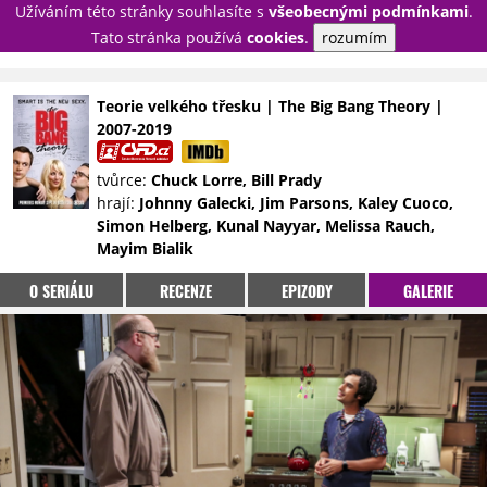
Užíváním této stránky souhlasíte s
všeobecnými podmínkami
.
PŘIHLÁSIT
Tato stránka používá
cookies
.
rozumím
REGISTROVAT
Teorie velkého třesku | The Big Bang Theory |
2007-2019
NOVINKY
TÉMATA
tvůrce:
Chuck Lorre, Bill Prady
RECENZE
EPIZODY
KULT
hrají:
Johnny Galecki, Jim Parsons, Kaley Cuoco,
TRAILERY
GALERIE
Simon Helberg, Kunal Nayyar, Melissa Rauch,
Mayim Bialik
DISKUZE
STATISTIKY
TIRÁŽ
O SERIÁLU
RECENZE
EPIZODY
GALERIE