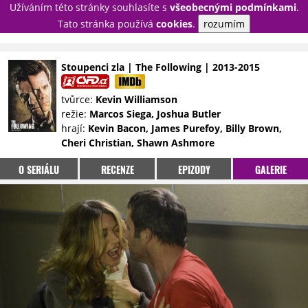
Užíváním této stránky souhlasíte s
všeobecnými podmínkami
.
PŘIHLÁSIT
Tato stránka používá
cookies
.
rozumím
REGISTROVAT
Stoupenci zla | The Following | 2013-2015
NOVINKY
TÉMATA
tvůrce:
Kevin Williamson
režie:
Marcos Siega, Joshua Butler
RECENZE
EPIZODY
KULT
hrají:
Kevin Bacon, James Purefoy, Billy Brown,
TRAILERY
GALERIE
Cheri Christian, Shawn Ashmore
DISKUZE
STATISTIKY
TIRÁŽ
O SERIÁLU
RECENZE
EPIZODY
GALERIE