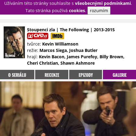
Užíváním této stránky souhlasíte s
všeobecnými podmínkami
.
PŘIHLÁSIT
Tato stránka používá
cookies
.
rozumím
REGISTROVAT
Stoupenci zla | The Following | 2013-2015
NOVINKY
TÉMATA
tvůrce:
Kevin Williamson
režie:
Marcos Siega, Joshua Butler
RECENZE
EPIZODY
KULT
hrají:
Kevin Bacon, James Purefoy, Billy Brown,
TRAILERY
GALERIE
Cheri Christian, Shawn Ashmore
DISKUZE
STATISTIKY
TIRÁŽ
O SERIÁLU
RECENZE
EPIZODY
GALERIE