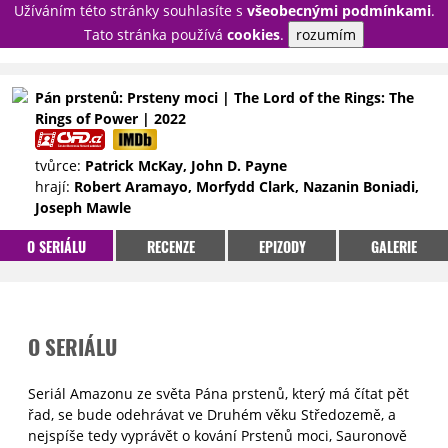
Užíváním této stránky souhlasíte s
všeobecnými podmínkami
.
PŘIHLÁSIT
Tato stránka používá
cookies
.
rozumím
REGISTROVAT
Pán prstenů: Prsteny moci | The Lord of the Rings: The
Rings of Power | 2022
NOVINKY
TÉMATA
tvůrce:
Patrick McKay, John D. Payne
RECENZE
EPIZODY
KULT
hrají:
Robert Aramayo, Morfydd Clark, Nazanin Boniadi,
TRAILERY
GALERIE
Joseph Mawle
DISKUZE
STATISTIKY
TIRÁŽ
O SERIÁLU
RECENZE
EPIZODY
GALERIE
O SERIÁLU
Seriál Amazonu ze světa Pána prstenů, který má čítat pět
řad, se bude odehrávat ve Druhém věku Středozemě, a
nejspíše tedy vyprávět o kování Prstenů moci, Sauronově