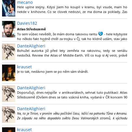
mecano
Hele uplne stejny. Kdysi jsem ho koupil v kramu, byl vsude, mam ho
nekde v knihovne. Co se clovek nedozvi, ze ma doma za poklady. Zas
nekdy v prvni pulve 90. jsem nekde na Vaclavaku videl Pratcheta. Bezel
jsem do nejblizsiho knihkupectvi, koupil Barvu kouzel, a bezel zpatky
Davies182
pro podpis..a jako ted s atlasem jsem kdysi zjistil, ze se pry neda sehnat
Atlas Středozemě
ta velka barevna kniha s Barbarem Cohenem a jeho partou. A ja kdysi
To sem vůbec nevěděl, že mám doma takovou raritu
- hele kdybyste
koupil dva kusy..
ho někdo fakt hodně chtěl za trojku v ČJ, tak ho klidně udám, stav jako
novej, nečtenej
, tak kdyžtak PM.
DanteAlighieri
Bohužel autorka již před lety zemřela na rakovinu, tedy se seriálu
Jinak abych nebyl úplně OT, tak na seriál sem zvědavej, ale bojim se
nedočká. Review the Atlas of Middle-Earth. Víš co kup si AJ verzi, právě
vaty - dneska jak něco není minisérie, tak mám skoro vždycky pocit, že
na ni koukám (paperback za 21 dolarů, "elektronická" verze za 15) na
to má zbytečně xx hodin prázdného tlachání a děje navíc... tak uvidíme.
Amazonu.
Fyzická verze (paper a hard back) má i mnohem hezčí
krauset
přebal. A ta AJ je v tomto případě relativně strohá.
Je to tak, nedávno jsem se po něm sám sháněl.
DanteAlighieri
Doporučuji, dnes nejspíše v antikvariátech, sehnat tuto publikaci: Atlas
Středozemě (Ovšem dnes se tato vzácná kniha, vydaná v ČR koncem 90
let, prodává skoro za 4k, neprodal bych ji však ani za 30k, ale třeba i
díky seriálu bude dotisk).
DanteAlighieri
Ne, to je Tirion, v prvním věku počítání času, ležící na pahorku Tůna v Amanu.
Ze západu na něho dopadalo světlo Dvou Valinorských stromů, k východu
hledí na moře, oddělující Aman a Středozem.
krauset