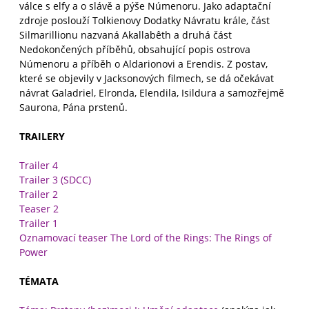
válce s elfy a o slávě a pýše Númenoru. Jako adaptační
zdroje poslouží Tolkienovy Dodatky Návratu krále, část
Silmarillionu nazvaná Akallabêth a druhá část
Nedokončených příběhů, obsahující popis ostrova
Númenoru a příběh o Aldarionovi a Erendis. Z postav,
které se objevily v Jacksonových filmech, se dá očekávat
návrat Galadriel, Elronda, Elendila, Isildura a samozřejmě
Saurona, Pána prstenů.
TRAILERY
Trailer 4
Trailer 3 (SDCC)
Trailer 2
Teaser 2
Trailer 1
Oznamovací teaser The Lord of the Rings: The Rings of
Power
TÉMATA