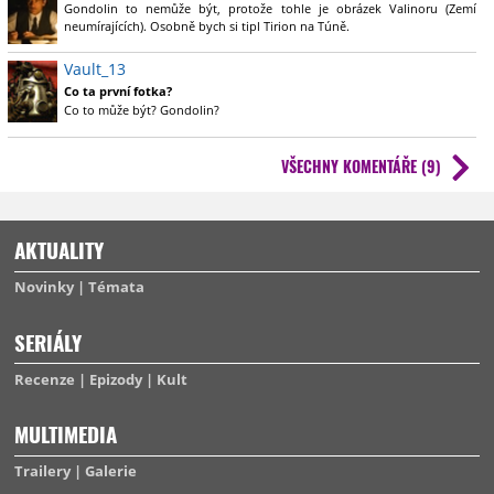
Gondolin to nemůže být, protože tohle je obrázek Valinoru (Zemí
neumírajících). Osobně bych si tipl Tirion na Túně.
Na pondělí či úterý chystám tematický článek analyzující první fotku, tak
Vault_13
tě s předstihem zvu ke čtení.
Co ta první fotka?
Co to může být? Gondolin?
VŠECHNY KOMENTÁŘE (9)
AKTUALITY
Novinky
Témata
SERIÁLY
Recenze
Epizody
Kult
MULTIMEDIA
Trailery
Galerie