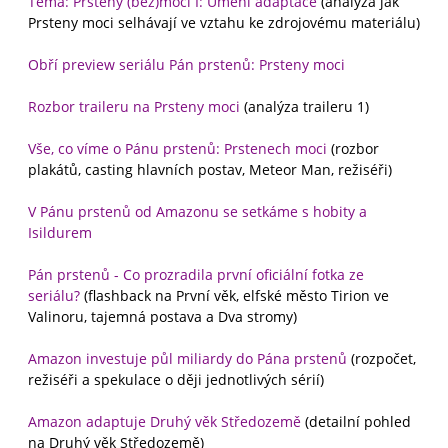
Téma: Prsteny (bez)moci I: Umění adaptace
(analýza jak
Prsteny moci selhávají ve vztahu ke zdrojovému materiálu)
Obří preview seriálu Pán prstenů: Prsteny moci
Rozbor traileru na Prsteny moci
(analýza traileru 1)
Vše, co víme o Pánu prstenů: Prstenech moci
(rozbor
plakátů, casting hlavních postav, Meteor Man, režiséři)
V Pánu prstenů od Amazonu se setkáme s hobity a
Isildurem
Pán prstenů - Co prozradila první oficiální fotka ze
seriálu?
(flashback na První věk, elfské město Tirion ve
Valinoru, tajemná postava a Dva stromy)
Amazon investuje půl miliardy do Pána prstenů
(rozpočet,
režiséři a spekulace o ději jednotlivých sérií)
Amazon adaptuje Druhý věk Středozemě
(detailní pohled
na Druhý věk Středozemě)