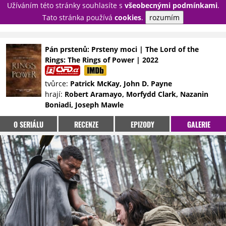
Užíváním této stránky souhlasíte s
všeobecnými podmínkami
.
PŘIHLÁSIT
Tato stránka používá
cookies
.
rozumím
REGISTROVAT
Pán prstenů: Prsteny moci | The Lord of the
Rings: The Rings of Power | 2022
NOVINKY
TÉMATA
tvůrce:
Patrick McKay, John D. Payne
RECENZE
EPIZODY
KULT
hrají:
Robert Aramayo, Morfydd Clark, Nazanin
TRAILERY
GALERIE
Boniadi, Joseph Mawle
DISKUZE
STATISTIKY
TIRÁŽ
O SERIÁLU
RECENZE
EPIZODY
GALERIE