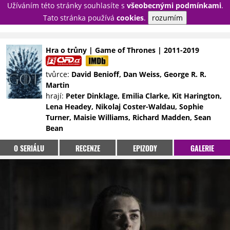
Užíváním této stránky souhlasíte s
všeobecnými podmínkami
.
PŘIHLÁSIT
Tato stránka používá
cookies
.
rozumím
REGISTROVAT
Hra o trůny | Game of Thrones | 2011-2019
NOVINKY
TÉMATA
tvůrce:
David Benioff, Dan Weiss, George R. R.
Martin
RECENZE
EPIZODY
KULT
hrají:
Peter Dinklage, Emilia Clarke, Kit Harington,
TRAILERY
GALERIE
Lena Headey, Nikolaj Coster-Waldau, Sophie
Turner, Maisie Williams, Richard Madden, Sean
DISKUZE
STATISTIKY
TIRÁŽ
Bean
O SERIÁLU
RECENZE
EPIZODY
GALERIE