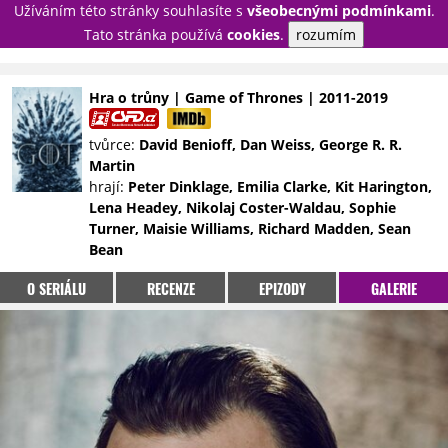
Užíváním této stránky souhlasíte s
všeobecnými podmínkami
.
PŘIHLÁSIT
Tato stránka používá
cookies
.
rozumím
REGISTROVAT
Hra o trůny | Game of Thrones | 2011-2019
NOVINKY
TÉMATA
tvůrce:
David Benioff, Dan Weiss, George R. R.
Martin
RECENZE
EPIZODY
KULT
hrají:
Peter Dinklage, Emilia Clarke, Kit Harington,
TRAILERY
GALERIE
Lena Headey, Nikolaj Coster-Waldau, Sophie
Turner, Maisie Williams, Richard Madden, Sean
DISKUZE
STATISTIKY
TIRÁŽ
Bean
O SERIÁLU
RECENZE
EPIZODY
GALERIE