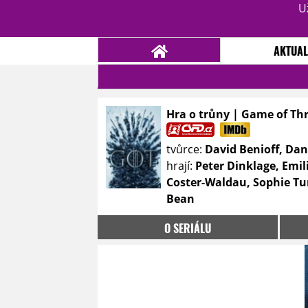
U
AKTUAL
Hra o trůny | Game of Th
NOVINKY
TÉMATA
tvůrce:
David Benioff, Dan
RECENZE
EPIZODY
KULT
hrají:
Peter Dinklage, Emil
TRAILERY
GALERIE
Coster-Waldau, Sophie Tu
Bean
DISKUZE
STATISTIKY
TIRÁŽ
O SERIÁLU