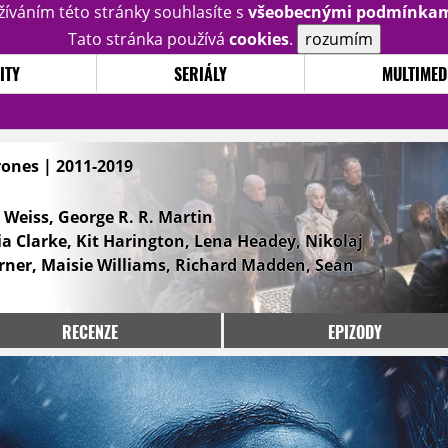
žíváním této stránky souhlasíte s
všeobecnými podmínka
Tato stránka používá
cookies
.
rozumím
ITY
SERIÁLY
MULTIMED
rones | 2011-2019
 Weiss, George R. R. Martin
ia Clarke, Kit Harington, Lena Headey, Nikolaj
rner, Maisie Williams, Richard Madden, Sean
RECENZE
EPIZODY