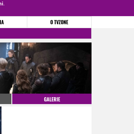
mi
.
PŘIHLÁSIT
|
REGISTROVAT
IA
O TVZONE
GALERIE