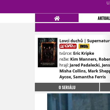
U
AKTUAL
Lovci duchů | Supernatura
NOVINKY
TÉMATA
tvůrce:
Eric Kripke
RECENZE
EPIZODY
KULT
režie:
Kim Manners, Robert 
TRAILERY
GALERIE
hrají:
Jared Padalecki, Jen
Misha Collins, Mark Shepp
DISKUZE
STATISTIKY
TIRÁŽ
Aycox, Samantha Ferris
O SERIÁLU