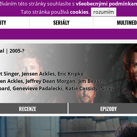
žíváním této stránky souhlasíte s
všeobecnými podmínka
Tato stránka používá
cookies
.
rozumím
ITY
SERIÁLY
MULTIMED
l | 2005-?
Singer, Jensen Ackles, Eric Kripke
sen Ackles, Jeffrey Dean Morgan, Jim Beaver,
ard, Genevieve Padalecki, Katie Cassidy, Nicky
RECENZE
EPIZODY