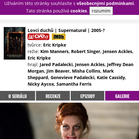
Užíváním této stránky souhlasíte s
všeobecnými podmínkami
.
PŘIHLÁSIT
Tato stránka používá
cookies
.
rozumím
REGISTROVAT
Lovci duchů | Supernatural | 2005-?
NOVINKY
TÉMATA
tvůrce:
Eric Kripke
režie:
Kim Manners, Robert Singer, Jensen Ackles,
RECENZE
EPIZODY
KULT
Eric Kripke
TRAILERY
GALERIE
hrají:
Jared Padalecki, Jensen Ackles, Jeffrey Dean
Morgan, Jim Beaver, Misha Collins, Mark
DISKUZE
STATISTIKY
TIRÁŽ
Sheppard, Genevieve Padalecki, Katie Cassidy,
Nicky Aycox, Samantha Ferris
O SERIÁLU
RECENZE
EPIZODY
GALERIE