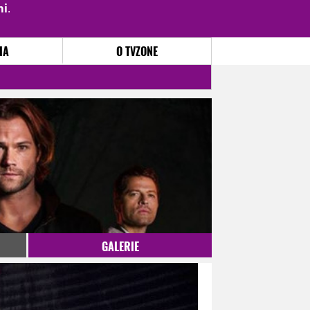
mi
.
PŘIHLÁSIT
|
REGISTROVAT
IA
O TVZONE
GALERIE