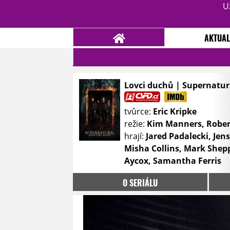
U
AKTUAL
Lovci duchů | Supernatura
NOVINKY
TÉMATA
tvůrce:
Eric Kripke
RECENZE
EPIZODY
KULT
režie:
Kim Manners, Robert 
TRAILERY
GALERIE
hrají:
Jared Padalecki, Jen
Misha Collins, Mark Shepp
DISKUZE
STATISTIKY
TIRÁŽ
Aycox, Samantha Ferris
O SERIÁLU