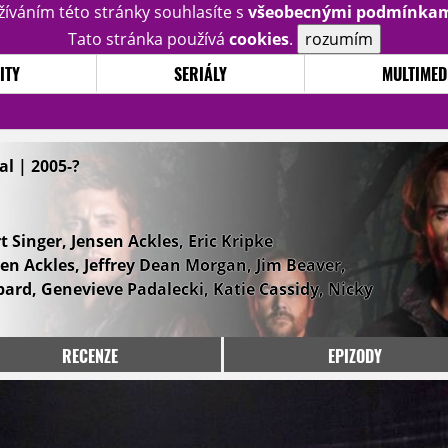
žíváním této stránky souhlasíte s
všeobecnými podmínka
Tato stránka používá
cookies
.
rozumím
ITY
SERIÁLY
MULTIMED
l | 2005-?
Singer, Jensen Ackles, Eric Kripke
sen Ackles, Jeffrey Dean Morgan, Jim Beaver,
ard, Genevieve Padalecki, Katie Cassidy, Nicky
RECENZE
EPIZODY