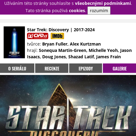
Užíváním této stránky souhlasíte s
všeobecnými podmínkami
.
PŘIHLÁSIT
Tato stránka používá
cookies
.
rozumím
REGISTROVAT
Star Trek: Discovery | 2017-2024
NOVINKY
TÉMATA
tvůrce:
Bryan Fuller, Alex Kurtzman
hrají:
Sonequa Martin-Green, Michelle Yeoh, Jason
RECENZE
EPIZODY
KULT
Isaacs, Doug Jones, Shazad Latif, James Frain
TRAILERY
GALERIE
O SERIÁLU
RECENZE
EPIZODY
GALERIE
DISKUZE
STATISTIKY
TIRÁŽ