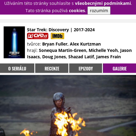
Užíváním této stránky souhlasíte s
všeobecnými podmínkami
.
PŘIHLÁSIT
Tato stránka používá
cookies
.
rozumím
REGISTROVAT
Star Trek: Discovery | 2017-2024
NOVINKY
TÉMATA
tvůrce:
Bryan Fuller, Alex Kurtzman
hrají:
Sonequa Martin-Green, Michelle Yeoh, Jason
RECENZE
EPIZODY
KULT
Isaacs, Doug Jones, Shazad Latif, James Frain
TRAILERY
GALERIE
O SERIÁLU
RECENZE
EPIZODY
GALERIE
DISKUZE
STATISTIKY
TIRÁŽ