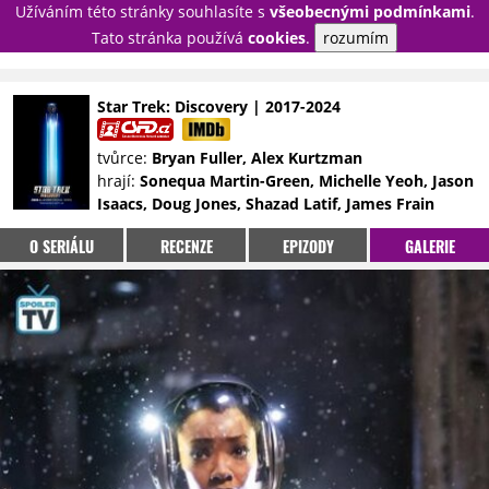
Užíváním této stránky souhlasíte s
všeobecnými podmínkami
.
PŘIHLÁSIT
Tato stránka používá
cookies
.
rozumím
REGISTROVAT
Star Trek: Discovery | 2017-2024
NOVINKY
TÉMATA
tvůrce:
Bryan Fuller, Alex Kurtzman
hrají:
Sonequa Martin-Green, Michelle Yeoh, Jason
RECENZE
EPIZODY
KULT
Isaacs, Doug Jones, Shazad Latif, James Frain
TRAILERY
GALERIE
O SERIÁLU
RECENZE
EPIZODY
GALERIE
DISKUZE
STATISTIKY
TIRÁŽ