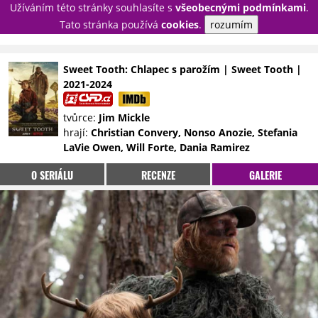
Užíváním této stránky souhlasíte s
všeobecnými podmínkami
.
PŘIHLÁSIT
Tato stránka používá
cookies
.
rozumím
REGISTROVAT
Sweet Tooth: Chlapec s parožím | Sweet Tooth |
2021-2024
NOVINKY
TÉMATA
tvůrce:
Jim Mickle
RECENZE
EPIZODY
KULT
hrají:
Christian Convery, Nonso Anozie, Stefania
TRAILERY
GALERIE
LaVie Owen, Will Forte, Dania Ramirez
DISKUZE
STATISTIKY
TIRÁŽ
O SERIÁLU
RECENZE
GALERIE