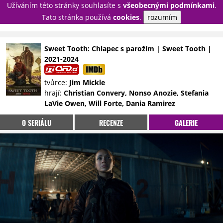
Užíváním této stránky souhlasíte s
všeobecnými podmínkami
.
PŘIHLÁSIT
Tato stránka používá
cookies
.
rozumím
REGISTROVAT
Sweet Tooth: Chlapec s parožím | Sweet Tooth |
2021-2024
NOVINKY
TÉMATA
tvůrce:
Jim Mickle
RECENZE
EPIZODY
KULT
hrají:
Christian Convery, Nonso Anozie, Stefania
TRAILERY
GALERIE
LaVie Owen, Will Forte, Dania Ramirez
DISKUZE
STATISTIKY
TIRÁŽ
O SERIÁLU
RECENZE
GALERIE