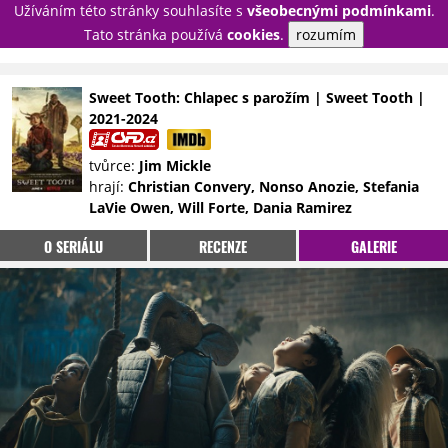
Užíváním této stránky souhlasíte s
všeobecnými podmínkami
.
PŘIHLÁSIT
Tato stránka používá
cookies
.
rozumím
REGISTROVAT
Sweet Tooth: Chlapec s parožím | Sweet Tooth |
2021-2024
NOVINKY
TÉMATA
tvůrce:
Jim Mickle
RECENZE
EPIZODY
KULT
hrají:
Christian Convery, Nonso Anozie, Stefania
TRAILERY
GALERIE
LaVie Owen, Will Forte, Dania Ramirez
DISKUZE
STATISTIKY
TIRÁŽ
O SERIÁLU
RECENZE
GALERIE