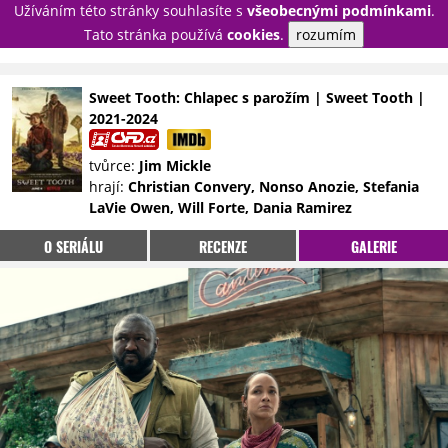
Užíváním této stránky souhlasíte s
všeobecnými podmínkami
.
PŘIHLÁSIT
Tato stránka používá
cookies
.
rozumím
REGISTROVAT
Sweet Tooth: Chlapec s parožím | Sweet Tooth |
2021-2024
NOVINKY
TÉMATA
tvůrce:
Jim Mickle
RECENZE
EPIZODY
KULT
hrají:
Christian Convery, Nonso Anozie, Stefania
TRAILERY
GALERIE
LaVie Owen, Will Forte, Dania Ramirez
DISKUZE
STATISTIKY
TIRÁŽ
O SERIÁLU
RECENZE
GALERIE