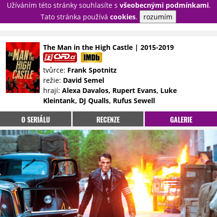
Užíváním této stránky souhlasíte s
všeobecnými podmínkami
.
PŘIHLÁSIT
Tato stránka používá
cookies
.
rozumím
REGISTROVAT
The Man in the High Castle | 2015-2019
NOVINKY
TÉMATA
tvůrce:
Frank Spotnitz
režie:
David Semel
RECENZE
EPIZODY
KULT
hrají:
Alexa Davalos, Rupert Evans, Luke
TRAILERY
GALERIE
Kleintank, DJ Qualls, Rufus Sewell
DISKUZE
STATISTIKY
TIRÁŽ
O SERIÁLU
RECENZE
GALERIE