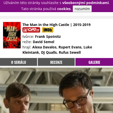
Užíváním této stránky souhlasíte s
všeobecnými podmínkami
.
PŘIHLÁSIT
Tato stránka používá
cookies
.
rozumím
REGISTROVAT
The Man in the High Castle | 2015-2019
NOVINKY
TÉMATA
tvůrce:
Frank Spotnitz
režie:
David Semel
RECENZE
EPIZODY
KULT
hrají:
Alexa Davalos, Rupert Evans, Luke
TRAILERY
GALERIE
Kleintank, DJ Qualls, Rufus Sewell
DISKUZE
STATISTIKY
TIRÁŽ
O SERIÁLU
RECENZE
GALERIE