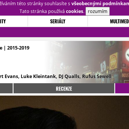
žíváním této stránky souhlasíte s
všeobecnými podmínka
Tato stránka používá
cookies
.
rozumím
ITY
SERIÁLY
MULTIMED
e | 2015-2019
t Evans, Luke Kleintank, DJ Qualls, Rufus Sewell
RECENZE