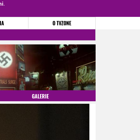
mi
.
PŘIHLÁSIT
|
REGISTROVAT
IA
O TVZONE
GALERIE