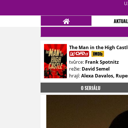
U
AKTUAL
The Man in the High Castl
NOVINKY
TÉMATA
tvůrce:
Frank Spotnitz
RECENZE
EPIZODY
KULT
režie:
David Semel
TRAILERY
GALERIE
hrají:
Alexa Davalos, Ruper
DISKUZE
STATISTIKY
TIRÁŽ
O SERIÁLU